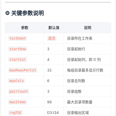
⚙️ 关键参数说明
参数
默认值
说明
目录所在工作表
tocSheet
首页
3
目录起始行
startRow
4
目录起始列，即 D 列
startCol
32
每组目录最多显示行数
maxRowsPerCol
6
目录总列数
maxCols
3
目录组数
pairCount
96
最大目录项数量
maxItems
D3:I34
目录输出区域
rngTOC