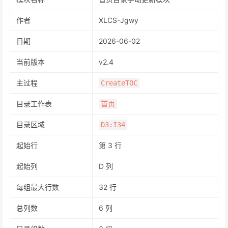
作者
XLCS-Jgwy
日期
2026-06-02
当前版本
v2.4
主过程
CreateTOC
目录工作表
首页
目录区域
D3:I34
起始行
第 3 行
起始列
D 列
每组最大行数
32 行
总列数
6 列