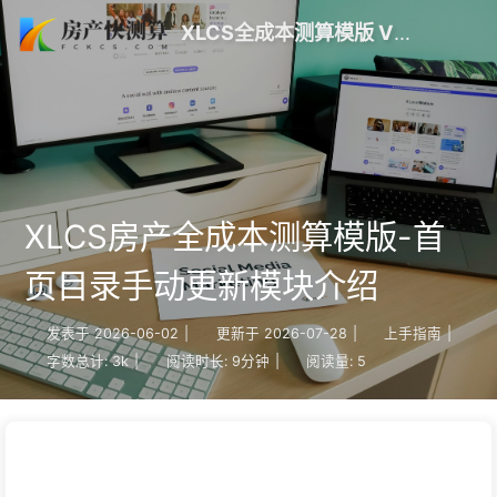
XLCS全成本测算模版 V10 更新 | 房产快测算
XLCS房产全成本测算模版-首
页目录手动更新模块介绍
发表于
2026-06-02
|
更新于
2026-07-28
|
上手指南
|
字数总计:
3k
|
阅读时长:
9分钟
|
阅读量:
5