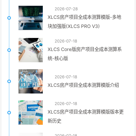
2026-07-28
XLCS房产项目全成本测算模版-多地
块加强版(XLCS PRO V3)
2026-07-18
XLCS Core版房产项目全成本测算系
统-核心版
2026-07-18
XLCS房产项目全成本测算模版介绍
2026-07-18
XLCS房产项目全成本测算模版版本更
新历史
2026-07-18