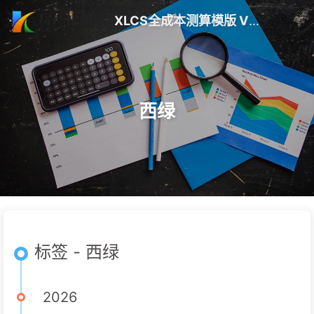
XLCS全成本测算模版 V10 更新 | 房产快测算
西绿
标签 - 西绿
2026