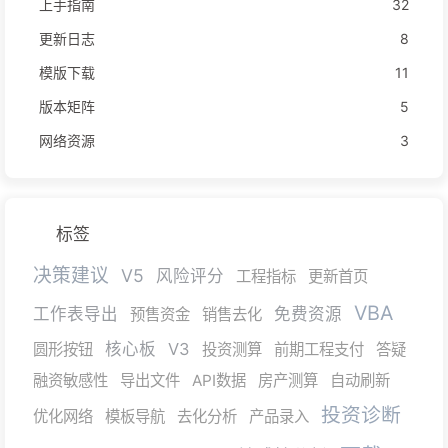
上手指南
32
更新日志
8
模版下载
11
版本矩阵
5
网络资源
3
标签
决策建议
V5
风险评分
工程指标
更新首页
VBA
工作表导出
免费资源
预售资金
销售去化
核心板
V3
圆形按钮
投资测算
前期工程支付
答疑
融资敏感性
导出文件
API数据
房产测算
自动刷新
投资诊断
优化网络
模板导航
去化分析
产品录入