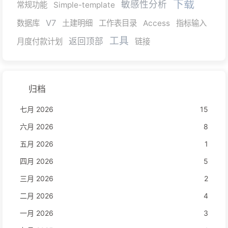
下载
敏感性分析
常规功能
Simple-template
V7
数据库
土建明细
工作表目录
Access
指标输入
工具
返回顶部
月度付款计划
链接
归档
七月 2026
15
六月 2026
8
五月 2026
1
四月 2026
5
三月 2026
2
二月 2026
4
一月 2026
3