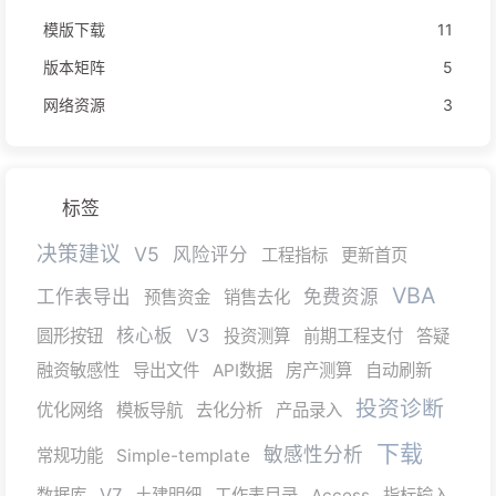
模版下载
11
版本矩阵
5
网络资源
3
标签
决策建议
V5
风险评分
工程指标
更新首页
VBA
工作表导出
免费资源
预售资金
销售去化
核心板
V3
圆形按钮
投资测算
前期工程支付
答疑
融资敏感性
导出文件
API数据
房产测算
自动刷新
投资诊断
优化网络
模板导航
去化分析
产品录入
下载
敏感性分析
常规功能
Simple-template
V7
数据库
土建明细
工作表目录
Access
指标输入