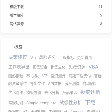
模版下载
11
版本矩阵
5
网络资源
3
标签
决策建议
V5
风险评分
工程指标
更新首页
VBA
工作表导出
免费资源
预售资金
销售去化
核心板
V3
圆形按钮
投资测算
前期工程支付
答疑
融资敏感性
导出文件
API数据
房产测算
自动刷新
投资诊断
优化网络
模板导航
去化分析
产品录入
下载
敏感性分析
常规功能
Simple-template
V7
数据库
土建明细
工作表目录
Access
指标输入