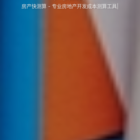
房产快测算 - 专业房
|