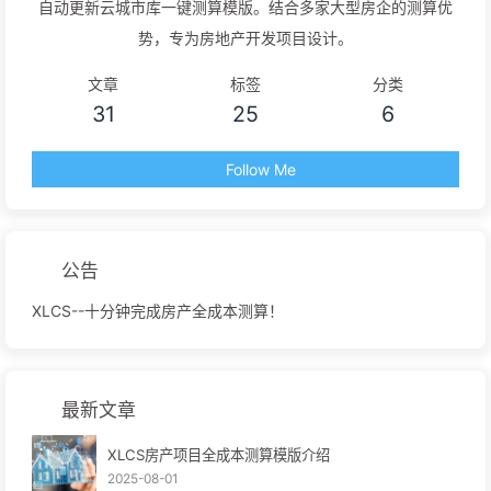
自动更新云城市库一键测算模版。结合多家大型房企的测算优
势，专为房地产开发项目设计。
文章
标签
分类
31
25
6
Follow Me
公告
XLCS--十分钟完成房产全成本测算！
最新文章
XLCS房产项目全成本测算模版介绍
2025-08-01