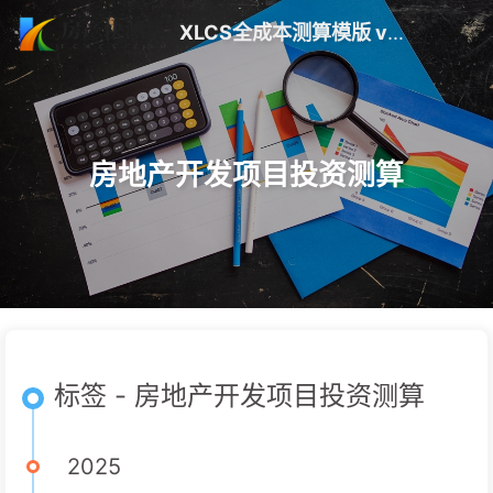
XLCS全成本测算模版 v8 更新 | 房产快测算
房地产开发项目投资测算
标签 - 房地产开发项目投资测算
2025