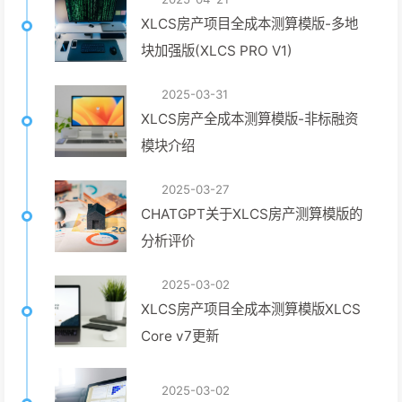
XLCS房产项目全成本测算模版-多地
块加强版(XLCS PRO V1)
2025-03-31
XLCS房产全成本测算模版-非标融资
模块介绍
2025-03-27
CHATGPT关于XLCS房产测算模版的
分析评价
2025-03-02
XLCS房产项目全成本测算模版XLCS
Core v7更新
2025-03-02