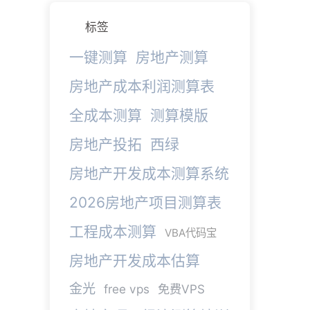
标签
一键测算
房地产测算
房地产成本利润测算表
全成本测算
测算模版
房地产投拓
西绿
房地产开发成本测算系统
2026房地产项目测算表
工程成本测算
VBA代码宝
房地产开发成本估算
金光
free vps
免费VPS