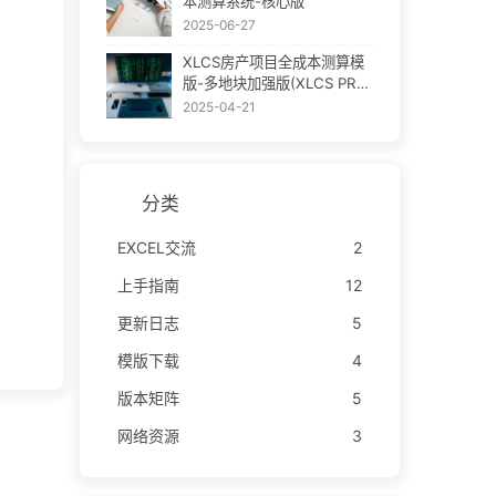
本测算系统-核心版
2025-06-27
XLCS房产项目全成本测算模
版-多地块加强版(XLCS PRO
V1)
2025-04-21
分类
EXCEL交流
2
上手指南
12
更新日志
5
模版下载
4
版本矩阵
5
网络资源
3