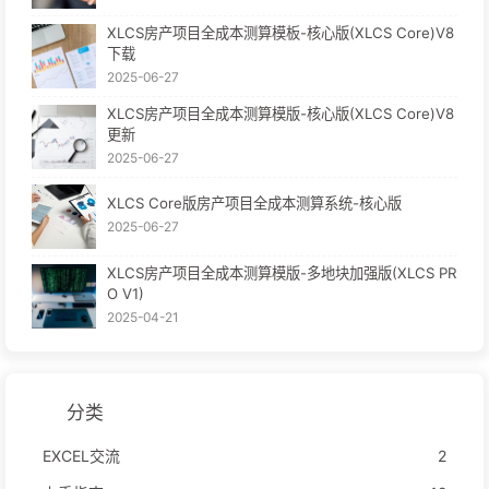
XLCS房产项目全成本测算模板-核心版(XLCS Core)V8
下载
2025-06-27
XLCS房产项目全成本测算模版-核心版(XLCS Core)V8
更新
2025-06-27
XLCS Core版房产项目全成本测算系统-核心版
2025-06-27
XLCS房产项目全成本测算模版-多地块加强版(XLCS PR
O V1)
2025-04-21
分类
EXCEL交流
2