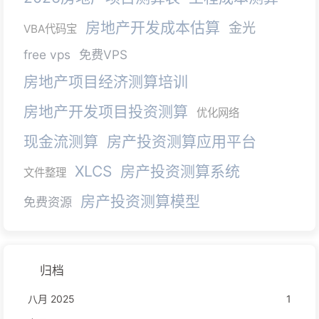
房地产开发成本估算
金光
VBA代码宝
free vps
免费VPS
房地产项目经济测算培训
房地产开发项目投资测算
优化网络
现金流测算
房产投资测算应用平台
XLCS
房产投资测算系统
文件整理
房产投资测算模型
免费资源
归档
八月 2025
1