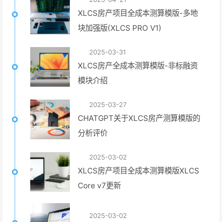
XLCS房产项目全成本测算模版-多地
块加强版(XLCS PRO V1)
2025-03-31
XLCS房产全成本测算模版-非标融资
模块介绍
2025-03-27
CHATGPT关于XLCS房产测算模版的
分析评价
2025-03-02
XLCS房产项目全成本测算模版XLCS
Core v7更新
2025-03-02