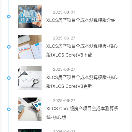
2025-08-01
XLCS房产项目全成本测算模版介绍
2025-06-27
XLCS房产项目全成本测算模板-核心
版(XLCS Core)V8下载
2025-06-27
XLCS房产项目全成本测算模版-核心
版(XLCS Core)V8更新
2025-06-27
XLCS Core版房产项目全成本测算系
统-核心版
2025-04-21