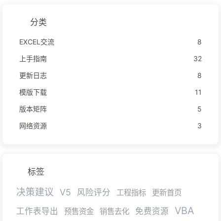
分类
EXCEL交流
8
上手指南
32
更新日志
8
模版下载
11
版本矩阵
5
网络资源
3
标签
决策建议
V5
风险评分
工程指标
更新首页
VBA
工作表导出
免费资源
预售资金
销售去化