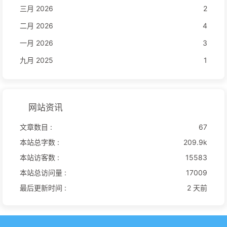
三月 2026
2
二月 2026
4
一月 2026
3
九月 2025
1
网站资讯
文章数目 :
67
本站总字数 :
209.9k
本站访客数 :
15583
本站总访问量 :
17009
最后更新时间 :
2 天前