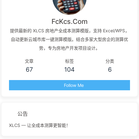
FcKcs.Com
提供最新的 XLCS 房地产全成本测算模版，支持 Excel/WPS，
自动更新云城市库一键测算模版。结合多家大型房企的测算优
势，专为房地产开发项目设计。
文章
标签
分类
67
104
6
Follow Me
公告
XLCS — 让全成本测算更智能！