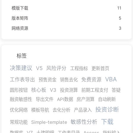
模版下载
11
版本矩阵
5
网络资源
3
标签
决策建议
V5
风险评分
工程指标
更新首页
VBA
工作表导出
免费资源
预售资金
销售去化
核心板
V3
圆形按钮
投资测算
前期工程支付
答疑
融资敏感性
导出文件
API数据
房产测算
自动刷新
投资诊断
优化网络
模板导航
去化分析
产品录入
下载
敏感性分析
常规功能
Simple-template
V7
数据库
土建明细
工作表目录
Access
指标输入