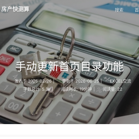
| 房产快测算
搜索
首
手动更新首页目录功能
发表于
2026-02-26
|
更新于
2026-06-25
|
EXCEL交流
字数总计:
5.3k
|
阅读时长:
19分钟
|
阅读量:
22