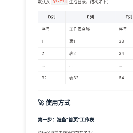
默认从
生成目录，结构如下：
D3:I34
D列
E列
F列
序号
工作表名称
序号
1
表1
33
2
表2
34
…
…
…
32
表32
64
🚀 使用方式
第一步：准备“首页”工作表
请确保当前工作簿中存在名为：