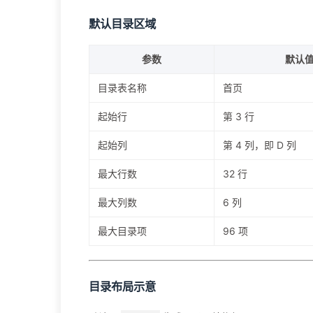
默认目录区域
参数
默认
目录表名称
首页
起始行
第 3 行
起始列
第 4 列，即 D 列
最大行数
32 行
最大列数
6 列
最大目录项
96 项
目录布局示意