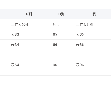
G列
H列
I列
工作表名称
序号
工作表名称
表33
65
表65
表34
66
表66
…
…
…
表64
96
表96