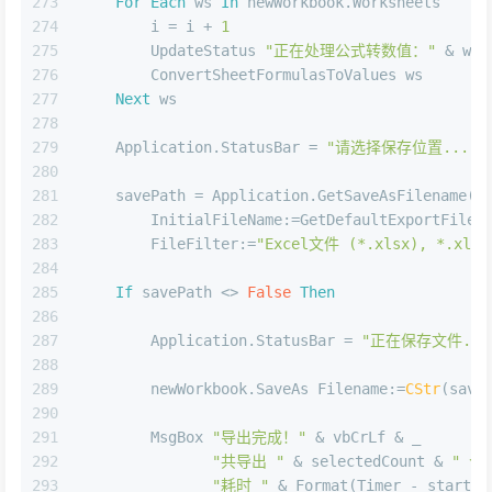
273
For
Each
 ws 
In
 newWorkbook.Worksheets
274
        i = i + 
1
275
        UpdateStatus 
"正在处理公式转数值："
 & ws.
276
        ConvertSheetFormulasToValues ws
277
Next
 ws
278
279
    Application.StatusBar = 
"请选择保存位置..."
280
281
    savePath = Application.GetSaveAsFilename( 
282
        InitialFileName:=GetDefaultExportFileN
283
        FileFilter:=
"Excel文件 (*.xlsx), *.xlsx
284
285
If
 savePath <> 
False
Then
286
287
        Application.StatusBar = 
"正在保存文件...
288
289
        newWorkbook.SaveAs Filename:=
CStr
(save
290
291
        MsgBox 
"导出完成！"
 & vbCrLf & _
292
"共导出 "
 & selectedCount & 
" 个
293
"耗时 "
 & Format(Timer - startTi