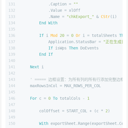
131
            .Caption = 
""
132
            .Value = xlOff
133
            .Name = 
"chkExport_"
 & 
CStr
(i)
134
End
With
135
136
If
 i 
Mod
20
 = 
0
Or
 i = totalSheets 
The
137
            Application.StatusBar = 
"正在生成目录
138
If
 isWps 
Then
 DoEvents
139
End
If
140
141
Next
 i
142
143
' ===== 边框设置：为所有列的所有行添加完整边框 =
144
    maxRowsInCol = MAX_ROWS_PER_COL
145
146
For
 c = 
0
To
 totalCols - 
1
147
148
        colOffset = START_COL + (c * 
2
)
149
150
With
 exportSheet.Range(exportSheet.Cel