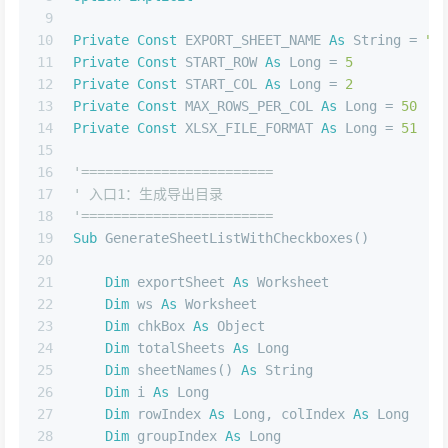
9
10
Private
Const
 EXPORT_SHEET_NAME 
As
String
 = 
"
11
Private
Const
 START_ROW 
As
Long
 = 
5
12
Private
Const
 START_COL 
As
Long
 = 
2
13
Private
Const
 MAX_ROWS_PER_COL 
As
Long
 = 
50
14
Private
Const
 XLSX_FILE_FORMAT 
As
Long
 = 
51
15
16
'========================
17
' 入口1：生成导出目录
18
'========================
19
Sub
 GenerateSheetListWithCheckboxes()
20
21
Dim
 exportSheet 
As
 Worksheet
22
Dim
 ws 
As
 Worksheet
23
Dim
 chkBox 
As
Object
24
Dim
 totalSheets 
As
Long
25
Dim
 sheetNames() 
As
String
26
Dim
 i 
As
Long
27
Dim
 rowIndex 
As
Long
, colIndex 
As
Long
28
Dim
 groupIndex 
As
Long