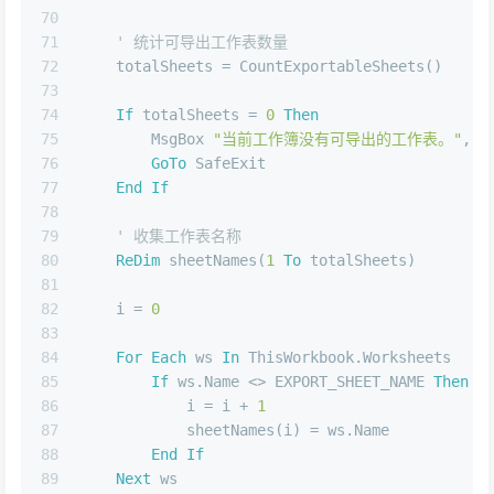
70
71
' 统计可导出工作表数量
72
    totalSheets = CountExportableSheets()
73
74
If
 totalSheets = 
0
Then
75
        MsgBox 
"当前工作簿没有可导出的工作表。"
, v
76
GoTo
 SafeExit
77
End
If
78
79
' 收集工作表名称
80
ReDim
 sheetNames(
1
To
 totalSheets)
81
82
    i = 
0
83
84
For
Each
 ws 
In
 ThisWorkbook.Worksheets
85
If
 ws.Name <> EXPORT_SHEET_NAME 
Then
86
            i = i + 
1
87
            sheetNames(i) = ws.Name
88
End
If
89
Next
 ws