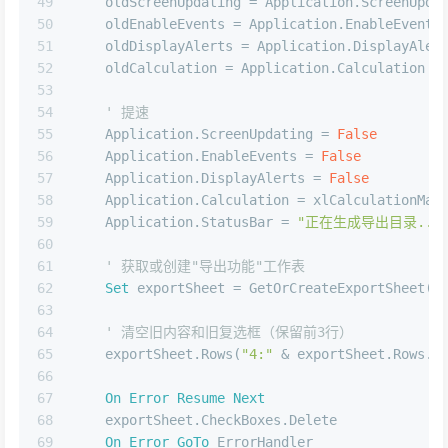
49
    oldScreenUpdating = Application.ScreenUpda
50
    oldEnableEvents = Application.EnableEvents
51
    oldDisplayAlerts = Application.DisplayAler
52
    oldCalculation = Application.Calculation
53
54
' 提速
55
    Application.ScreenUpdating = 
False
56
    Application.EnableEvents = 
False
57
    Application.DisplayAlerts = 
False
58
    Application.Calculation = xlCalculationMan
59
    Application.StatusBar = 
"正在生成导出目录...
60
61
' 获取或创建"导出功能"工作表
62
Set
 exportSheet = GetOrCreateExportSheet()
63
64
' 清空旧内容和旧复选框（保留前3行）
65
    exportSheet.Rows(
"4:"
 & exportSheet.Rows.C
66
67
On
Error
Resume
Next
68
    exportSheet.CheckBoxes.Delete
69
On
Error
GoTo
 ErrorHandler