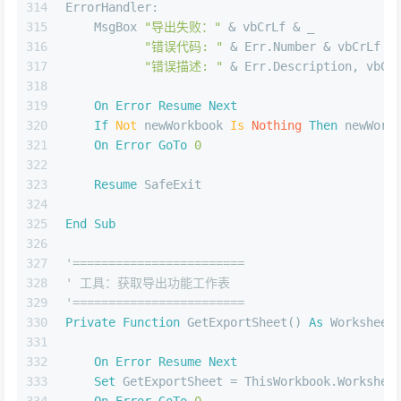
314
ErrorHandler:
315
    MsgBox 
"导出失败："
 & vbCrLf & _
316
"错误代码: "
 & Err.Number & vbCrLf &
317
"错误描述: "
 & Err.Description, vbCr
318
319
On
Error
Resume
Next
320
If
Not
 newWorkbook 
Is
Nothing
Then
 newWork
321
On
Error
GoTo
0
322
323
Resume
 SafeExit
324
325
End
Sub
326
327
'========================
328
' 工具：获取导出功能工作表
329
'========================
330
Private
Function
 GetExportSheet() 
As
 Worksheet
331
332
On
Error
Resume
Next
333
Set
 GetExportSheet = ThisWorkbook.Workshee
334
On
Error
GoTo
0