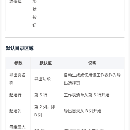
选按钮
形
状
按
钮
默认目录区域
参数
默认值
说明
导出页名
自动生成或使用该工作表作为导
导出功能
称
出选择页
起始行
第 5 行
工作表清单从第 5 行开始
第 2 列，即
起始列
导出目录从 B 列开始
B 列
每组最大