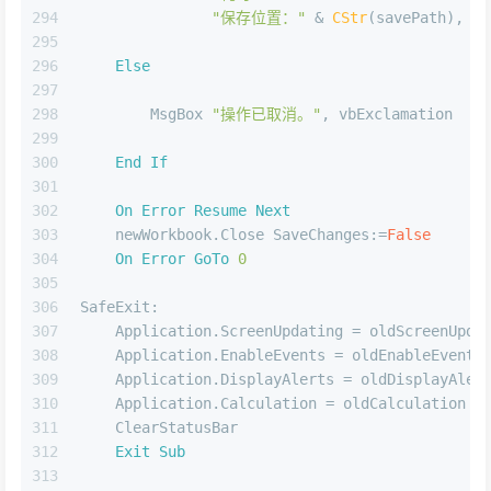
294
"保存位置："
 & 
CStr
(savePath), vb
295
296
Else
297
298
        MsgBox 
"操作已取消。"
, vbExclamation
299
300
End
If
301
302
On
Error
Resume
Next
303
    newWorkbook.Close SaveChanges:=
False
304
On
Error
GoTo
0
305
306
SafeExit:
307
    Application.ScreenUpdating = oldScreenUpda
308
    Application.EnableEvents = oldEnableEvents
309
    Application.DisplayAlerts = oldDisplayAler
310
    Application.Calculation = oldCalculation
311
    ClearStatusBar
312
Exit
Sub
313