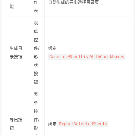
作
自动生成的导出选择目录页
能
表
表
单
控
生成目
件/
绑定
录按钮
形
GenerateSheetListWithCheckboxes
状
按
钮
表
单
控
导出按
件/
绑定
ExportSelectedSheets
钮
形