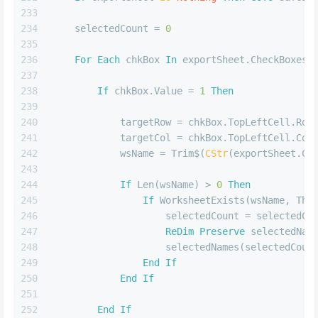
233
234
    selectedCount = 
0
235
236
For
Each
 chkBox 
In
 exportSheet.CheckBoxes
237
238
If
 chkBox.Value = 
1
Then
239
240
            targetRow = chkBox.TopLeftCell.Row
241
            targetCol = chkBox.TopLeftCell.Col
242
            wsName = Trim$(
CStr
(exportSheet.Ce
243
244
If
 Len(wsName) > 
0
Then
245
If
 WorksheetExists(wsName, Thi
246
                    selectedCount = selectedCo
247
ReDim
Preserve
 selectedNam
248
                    selectedNames(selectedCoun
249
End
If
250
End
If
251
252
End
If