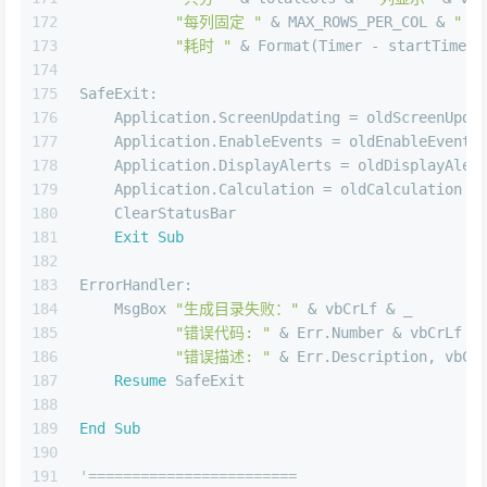
172
"每列固定 "
 & MAX_ROWS_PER_COL & 
" 
173
"耗时 "
 & Format(Timer - startTime, 
174
175
SafeExit:
176
    Application.ScreenUpdating = oldScreenUpda
177
    Application.EnableEvents = oldEnableEvents
178
    Application.DisplayAlerts = oldDisplayAler
179
    Application.Calculation = oldCalculation
180
    ClearStatusBar
181
Exit
Sub
182
183
ErrorHandler:
184
    MsgBox 
"生成目录失败："
 & vbCrLf & _
185
"错误代码: "
 & Err.Number & vbCrLf &
186
"错误描述: "
 & Err.Description, vbCr
187
Resume
 SafeExit
188
189
End
Sub
190
191
'========================