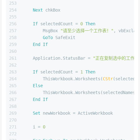
253
254
Next
 chkBox
255
256
If
 selectedCount = 
0
Then
257
        MsgBox 
"请至少选择一个工作表！"
, vbExclam
258
GoTo
 SafeExit
259
End
If
260
261
    Application.StatusBar = 
"正在复制选中的工作表.
262
263
If
 selectedCount = 
1
Then
264
        ThisWorkbook.Worksheets(
CStr
(selectedN
265
Else
266
        ThisWorkbook.Worksheets(selectedNames)
267
End
If
268
269
Set
 newWorkbook = ActiveWorkbook
270
271
    i = 
0
272