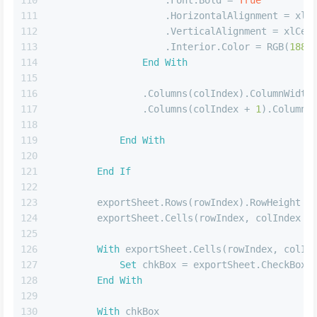
111
                    .HorizontalAlignment = xlC
112
                    .VerticalAlignment = xlCen
113
                    .Interior.Color = RGB(
188
,
114
End
With
115
116
                .Columns(colIndex).ColumnWidth
117
                .Columns(colIndex + 
1
).ColumnW
118
119
End
With
120
121
End
If
122
123
        exportSheet.Rows(rowIndex).RowHeight =
124
        exportSheet.Cells(rowIndex, colIndex +
125
126
With
 exportSheet.Cells(rowIndex, colIn
127
Set
 chkBox = exportSheet.CheckBoxe
128
End
With
129
130
With
 chkBox