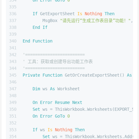
335
336
If
 GetExportSheet 
Is
Nothing
Then
337
        MsgBox 
"请先运行“生成工作表目录”功能！"
, v
338
End
If
339
340
End
Function
341
342
'========================
343
' 工具：获取或创建导出功能工作表
344
'========================
345
Private
Function
 GetOrCreateExportSheet() 
As
 W
346
347
Dim
 ws 
As
 Worksheet
348
349
On
Error
Resume
Next
350
Set
 ws = ThisWorkbook.Worksheets(EXPORT_SH
351
On
Error
GoTo
0
352
353
If
 ws 
Is
Nothing
Then
354
Set
 ws = ThisWorkbook.Worksheets.Add(A