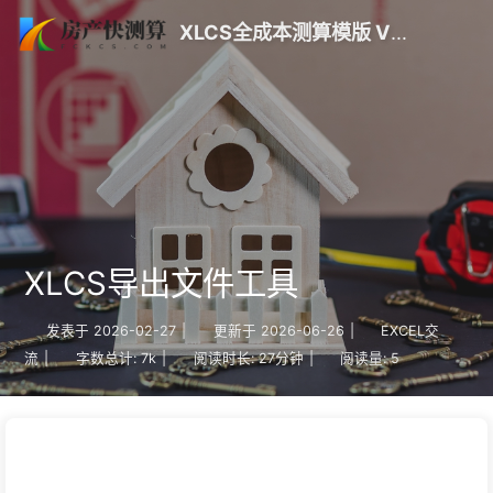
XLCS全成本测算模版 V10 更新 | 房产快测算
XLCS导出文件工具
发表于
2026-02-27
|
更新于
2026-06-26
|
EXCEL交
流
|
字数总计:
7k
|
阅读时长:
27分钟
|
阅读量:
5