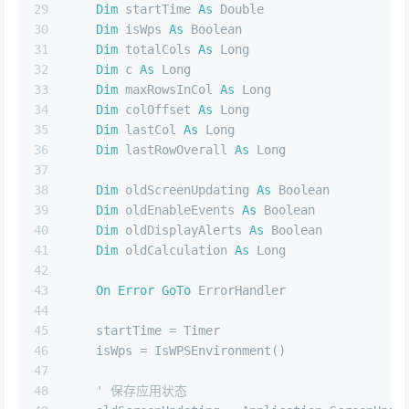
29
Dim
 startTime 
As
Double
30
Dim
 isWps 
As
Boolean
31
Dim
 totalCols 
As
Long
32
Dim
 c 
As
Long
33
Dim
 maxRowsInCol 
As
Long
34
Dim
 colOffset 
As
Long
35
Dim
 lastCol 
As
Long
36
Dim
 lastRowOverall 
As
Long
37
38
Dim
 oldScreenUpdating 
As
Boolean
39
Dim
 oldEnableEvents 
As
Boolean
40
Dim
 oldDisplayAlerts 
As
Boolean
41
Dim
 oldCalculation 
As
Long
42
43
On
Error
GoTo
 ErrorHandler
44
45
    startTime = Timer
46
    isWps = IsWPSEnvironment()
47
48
' 保存应用状态