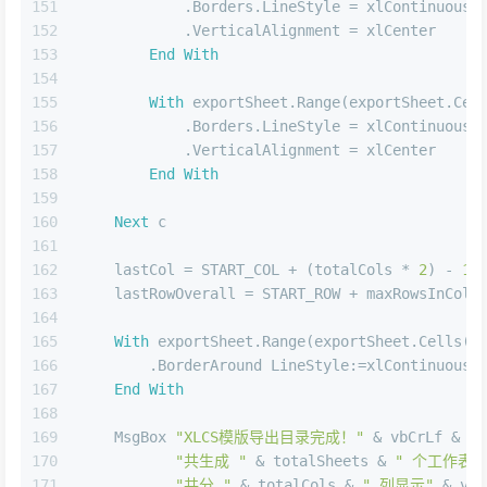
151
            .Borders.LineStyle = xlContinuous
152
            .VerticalAlignment = xlCenter
153
End
With
154
155
With
 exportSheet.Range(exportSheet.Cel
156
            .Borders.LineStyle = xlContinuous
157
            .VerticalAlignment = xlCenter
158
End
With
159
160
Next
 c
161
162
    lastCol = START_COL + (totalCols * 
2
) - 
1
163
    lastRowOverall = START_ROW + maxRowsInCol 
164
165
With
 exportSheet.Range(exportSheet.Cells(S
166
        .BorderAround LineStyle:=xlContinuous,
167
End
With
168
169
    MsgBox 
"XLCS模版导出目录完成！"
 & vbCrLf & _
170
"共生成 "
 & totalSheets & 
" 个工作表目
171
"共分 "
 & totalCols & 
" 列显示"
 & vbC