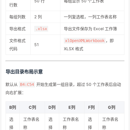
50 行
每组显示 50 个工作表
行数
每组列数
2 列
一列复选框，一列工作表名称
导出格式
导出文件保存为 Excel 工作簿
.xlsx
文件格式
，即
xlOpenXMLWorkbook
51
代码
XLSX 格式
导出目录布局示意
默认从
开始生成第一组目录，超过 50 个工作表后自动
B4:C54
向右扩展：
B列
C列
D列
E列
F列
G列
选
工作表名
选
工作表名
选
工作表名
择
称
择
称
择
称