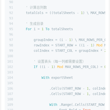
90
91
' 计算总列数
92
    totalCols = ((totalSheets - 
1
) \ MAX_ROWS_
93
94
' 生成目录
95
For
 i = 
1
To
 totalSheets
96
97
        groupIndex = (i - 
1
) \ MAX_ROWS_PER_CO
98
        rowIndex = START_ROW + ((i - 
1
) 
Mod
 MA
99
        colIndex = START_COL + groupIndex * 
2
100
101
' 设置表头（每一列都需要设置）
102
If
 ((i - 
1
) 
Mod
 MAX_ROWS_PER_COL) = 
0
103
104
With
 exportSheet
105
106
                .Cells(START_ROW - 
1
, colIndex
107
                .Cells(START_ROW - 
1
, colIndex
108
109
With
 .Range(.Cells(START_ROW -
110
                    .Font.Bold = 
True