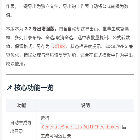
作表，一键导出为独立文件，导出的工作表自动将公式转换为数
值。
本版本为
3.2 导出增强版
，包含自动创建导出页、批量生成复选
框、多列目录布局、全选/取消全选、选中表批量复制、公式转数
值、保留格式、另存为
、状态栏进度提示、Excel/WPS 兼
.xlsx
容优化、错误处理与环境恢复等功能，适合在正式模板中作为导出
模块使用。
📌 核心功能一览
功能
说明
运行
自动生成导
后
GenerateSheetListWithCheckboxes
出目录
生成可勾选目录