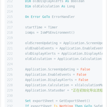
212
Dim
 oldDisplayAlerts 
As
Boolean
213
Dim
 oldCalculation 
As
Long
214
215
On
Error
GoTo
 ErrorHandler
216
217
    startTime = Timer
218
    isWps = IsWPSEnvironment()
219
220
    oldScreenUpdating = Application.ScreenUpda
221
    oldEnableEvents = Application.EnableEvents
222
    oldDisplayAlerts = Application.DisplayAler
223
    oldCalculation = Application.Calculation
224
225
    Application.ScreenUpdating = 
False
226
    Application.EnableEvents = 
False
227
    Application.DisplayAlerts = 
False
228
    Application.Calculation = xlCalculationMan
229
    Application.StatusBar = 
"正在初始化导出流程..
230
231
Set
 exportSheet = GetExportSheet()
232
If
 exportSheet 
Is
Nothing
Then
GoTo
 SafeEx