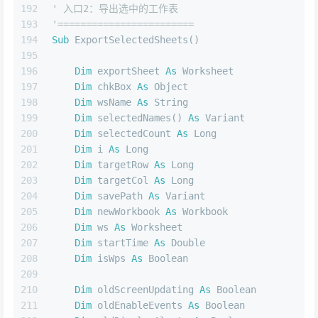
192
' 入口2：导出选中的工作表
193
'========================
194
Sub
 ExportSelectedSheets()
195
196
Dim
 exportSheet 
As
 Worksheet
197
Dim
 chkBox 
As
Object
198
Dim
 wsName 
As
String
199
Dim
 selectedNames() 
As
 Variant
200
Dim
 selectedCount 
As
Long
201
Dim
 i 
As
Long
202
Dim
 targetRow 
As
Long
203
Dim
 targetCol 
As
Long
204
Dim
 savePath 
As
 Variant
205
Dim
 newWorkbook 
As
 Workbook
206
Dim
 ws 
As
 Worksheet
207
Dim
 startTime 
As
Double
208
Dim
 isWps 
As
Boolean
209
210
Dim
 oldScreenUpdating 
As
Boolean
211
Dim
 oldEnableEvents 
As
Boolean