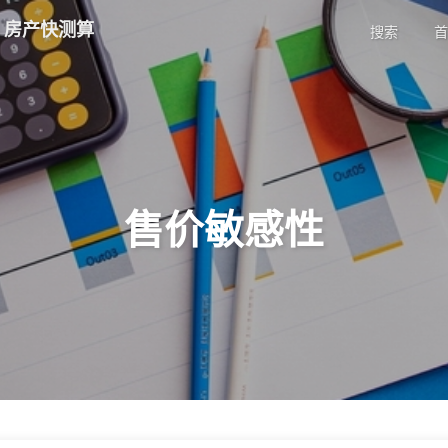
| 房产快测算
搜索
首
售价敏感性