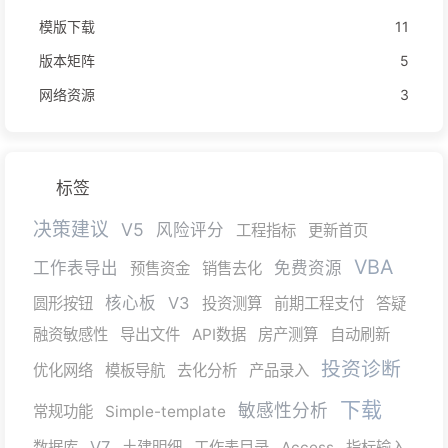
模版下载
11
版本矩阵
5
网络资源
3
标签
决策建议
V5
风险评分
工程指标
更新首页
VBA
工作表导出
免费资源
预售资金
销售去化
核心板
V3
圆形按钮
投资测算
前期工程支付
答疑
融资敏感性
导出文件
API数据
房产测算
自动刷新
投资诊断
优化网络
模板导航
去化分析
产品录入
下载
敏感性分析
常规功能
Simple-template
V7
数据库
土建明细
工作表目录
Access
指标输入